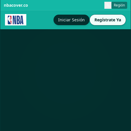
nbacover.co
Región
Iniciar Sesión
Regístrate Ya