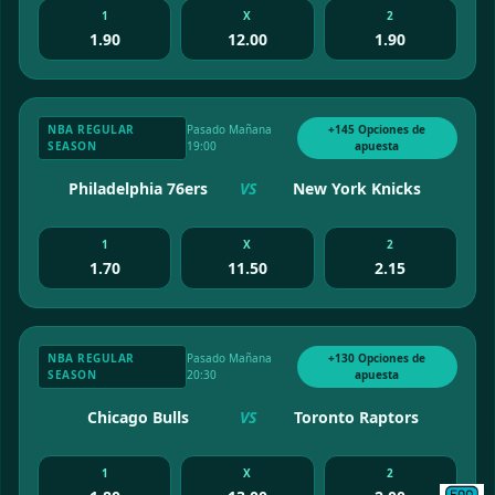
1
X
2
1.90
12.00
1.90
NBA REGULAR
Pasado Mañana
+145 Opciones de
SEASON
19:00
apuesta
Philadelphia 76ers
VS
New York Knicks
1
X
2
1.70
11.50
2.15
NBA REGULAR
Pasado Mañana
+130 Opciones de
SEASON
20:30
apuesta
Chicago Bulls
VS
Toronto Raptors
1
X
2