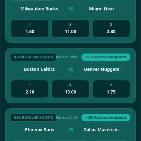
Milwaukee Bucks
VS
Miami Heat
1
X
2
1.60
11.00
2.30
NBA REGULAR SEASON
Mañana 20:00
+172 Opciones de apuesta
Boston Celtics
VS
Denver Nuggets
1
X
2
2.10
13.00
1.75
NBA REGULAR SEASON
Mañana 21:30
+158 Opciones de apuesta
Phoenix Suns
VS
Dallas Mavericks