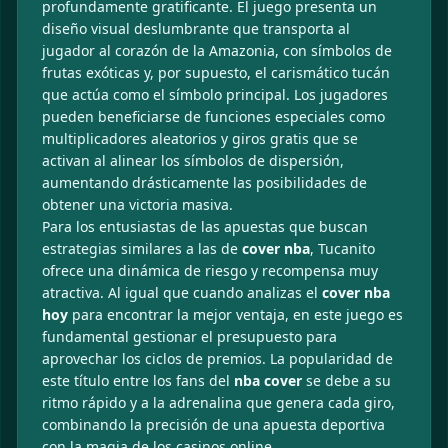
profundamente gratificante. El juego presenta un
diseño visual deslumbrante que transporta al
jugador al corazón de la Amazonia, con símbolos de
frutas exóticas y, por supuesto, el carismático tucán
que actúa como el símbolo principal. Los jugadores
pueden beneficiarse de funciones especiales como
multiplicadores aleatorios y giros gratis que se
activan al alinear los símbolos de dispersión,
aumentando drásticamente las posibilidades de
obtener una victoria masiva.
Para los entusiastas de las apuestas que buscan
estrategias similares a las de
cover nba
, Tucanito
ofrece una dinámica de riesgo y recompensa muy
atractiva. Al igual que cuando analizas el
cover nba
hoy
para encontrar la mejor ventaja, en este juego es
fundamental gestionar el presupuesto para
aprovechar los ciclos de premios. La popularidad de
este título entre los fans del
nba cover
se debe a su
ritmo rápido y a la adrenalina que genera cada giro,
combinando la precisión de una apuesta deportiva
con la magia de los casinos online.