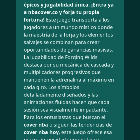
épicos y jugabilidad única. ¡Entra ya
a nbacover.co y forja tu propia
fortuna!
Este juego transporta a los
jugadores a un mundo místico donde
la maestría de la forja y los elementos
salvajes se combinan para crear
oportunidades de ganancias masivas.
La jugabilidad de Forging Wilds
destaca por su mecánica de cascada y
multiplicadores progresivos que
mantienen la adrenalina al máximo en
cada giro. Los símbolos
detalladamente diseñados y las
animaciones fluidas hacen que cada
sesión sea visualmente impactante.
Para los entusiastas que buscan el
cover nba
o siguen las tendencias de
cover nba hoy
, este juego ofrece esa
misma intensidad competitiva y