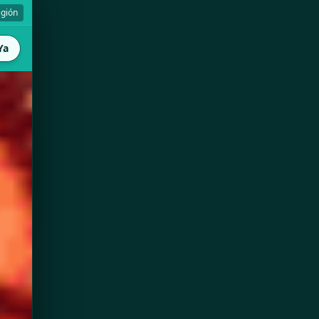
gión
Ya